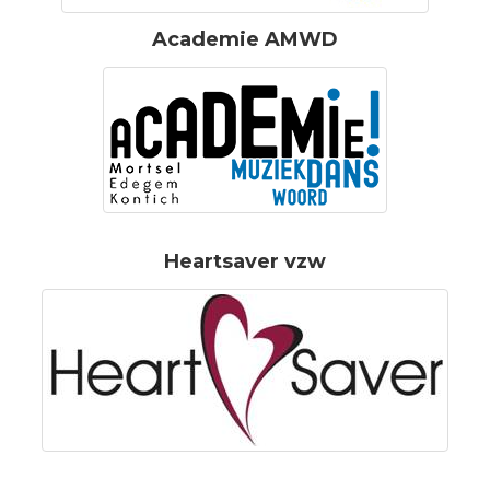
Academie AMWD
Heartsaver vzw