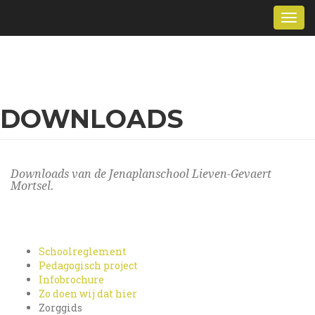
Overslaan
Togg
en
navi
naar
de
inhoud
gaan
DOWNLOADS
Downloads van de Jenaplanschool Lieven-Gevaert
Mortsel.
Schoolreglement
Pedagogisch project
Infobrochure
Zo doen wij dat hier
Zorggids