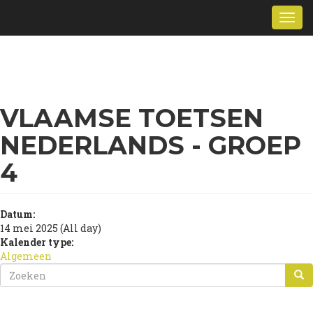
Overslaan
Togg
en
navi
naar
de
inhoud
gaan
VLAAMSE TOETSEN
NEDERLANDS - GROEP
4
Datum:
14 mei 2025 (All day)
Kalender type:
Algemeen
ZOEKVELD
ZOEKEN