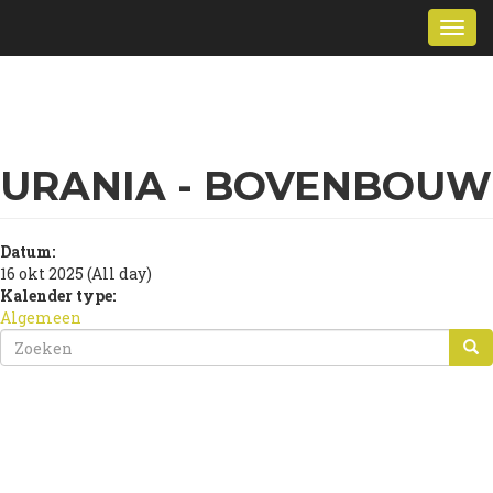
Overslaan
Togg
en
navi
naar
de
inhoud
gaan
URANIA - BOVENBOUW
Datum:
16 okt 2025 (All day)
Kalender type:
Algemeen
ZOEKVELD
ZOEKEN