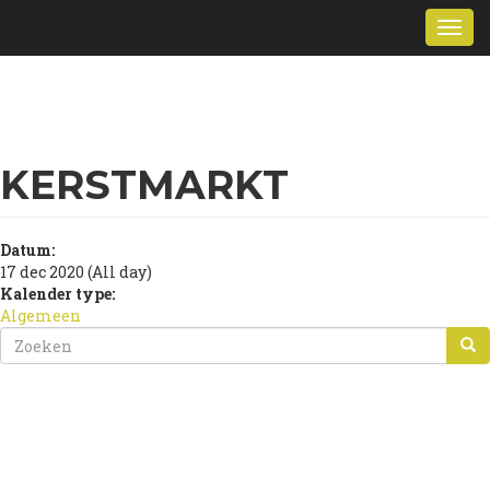
Overslaan
Togg
en
navi
naar
de
inhoud
gaan
KERSTMARKT
Datum:
17 dec 2020 (All day)
Kalender type:
Algemeen
ZOEKVELD
ZOEKEN