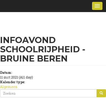
Overslaan
Togg
en
navi
naar
de
inhoud
gaan
INFOAVOND
SCHOOLRIJPHEID -
BRUINE BEREN
Datum:
11 mrt 2021 (All day)
Kalender type:
Algemeen
ZOEKVELD
ZOEKEN